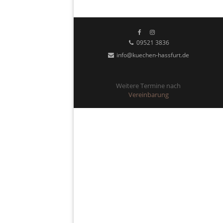
09521 3836
info@kuechen-hassfurt.de
Weitere Termine nach
Vereinbarung