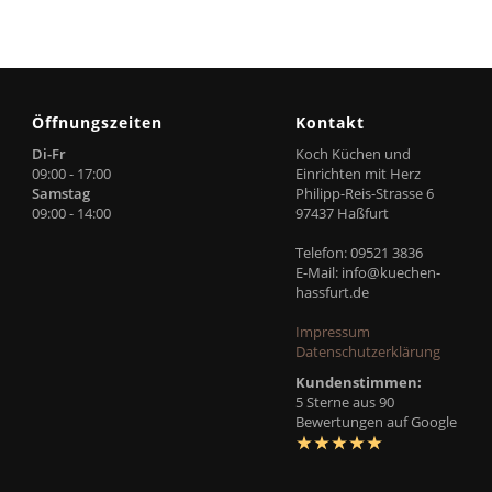
Öffnungszeiten
Kontakt
Di-Fr
Koch Küchen und
09:00 - 17:00
Einrichten mit Herz
Samstag
Philipp-Reis-Strasse 6
09:00 - 14:00
97437 Haßfurt
Telefon: 09521 3836
E-Mail:
info@kuechen-
hassfurt.de
Impressum
Datenschutzerklärung
Kundenstimmen:
5 Sterne aus 90
Bewertungen auf Google