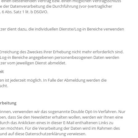
 einen bestehenden Vertrag bzw. einen möglichen Vertragsschluss
e der Datenverarbeitung die Durchführung (vor-)vertraglicher
 Abs. Satz 1 lit. b DSGVO.
er dient dazu, die individuellen Dienste/Log-in Bereiche verwenden
 Erreichung des Zweckes ihrer Erhebung nicht mehr erforderlich sind.
ste/Log-in Bereiche angegebenen personenbezogenen Daten werden
utzer vom jeweiligen Dienst abmeldet.
it
n ist jederzeit möglich. In Falle der Abmeldung werden die
scht.
rbeitung
önnen, verwenden wir das sogenannte Double Opt-In-Verfahren. Nur
ben, dass Sie den Newsletter erhalten wollen, werden wir Ihnen eine
durch das Anklicken eines in dieser E-Mail enthaltenen Links zu
alten möchten. Für die Verarbeitung der Daten wird im Rahmen des
 und auf diese Datenschutzerklärung verwiesen.