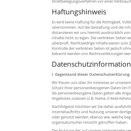
Streitbeilegungsverfahren vor einer Verbrauch
Haftungshinweis
Es wird keine Haftung für die Richtigkeit, Vol
übernommen. Auf die Gestaltung und die Inhal
distanzieren wir uns hiermit ausdrücklich von 
Inhalte nicht zu eigen. Die verlinkten Seite
überprüft. Rechtswidrige Inhalte waren zum Z
Kontrolle der verlinkten Seiten ist jedoch o
bekannt werden von Rechtsverletzungen werd
Datenschutzinformation
I. Gegenstand dieser Datenschutzerklärung
Wir freuen uns über Ihr Interesse an unsere
Schutz Ihrer personenbezogenen Daten (im Fol
Als personenbezogene Daten gelten alle Angab
Angebotes zulassen (z.B. Name, E-Mail-Adresse
Nachfolgend möchten wir Sie daher ausführli
Internetauftritts und Nutzung unserer dorti
oder genutzt werden, ebenso wie, welche be
organisatorischer Hinsicht getroffen haben.
Der Nutzung der auf unserer Internetseite ve