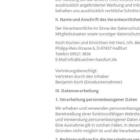
ausdrücklich angeforderter Werbung und Info
behalten uns ausdrücklich rechtliche Schritt
II. Name und Anschrift des Verantwortliche
Der Verantwortliche im Sinne der Datenschu
Mitgliedsstaaten sowie sonstiger datenschutz
Koch Küchen und Einrichten mit Herz, Inh. B
Philipp-Reis-Strasse 6, D-97437 Haßfurt
Telefon 09521 3836
E-Mail info@kuechen-hassfurt.de
Vertretungsberechtigt:
Vertreten durch den Inhaber
Benjamin Koch (Einzelunternehmer)
III. Datenverarbeitung
1. Verarbeitung personenbezogener Daten
Wir erheben und verwenden personenbezogene
Bereitstellung einer funktionsfähigen Website
und Verwendung personenbezogener Daten uns
Eine Ausnahme gilt in solchen Fällen, in denen
Gründen nicht möglich ist und die Verarbeitun
2. Rechtsgrundlage für die Verarbeitung p