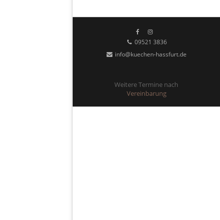
09521 3836
info@kuechen-hassfurt.de
Weitere Termine nach
Vereinbarung