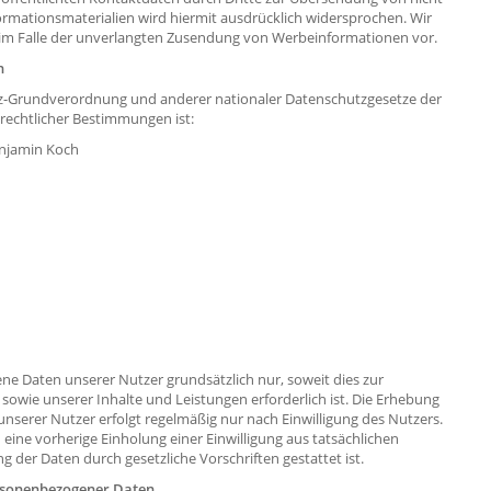
rmationsmaterialien wird hiermit ausdrücklich widersprochen. Wir
e im Falle der unverlangten Zusendung von Werbeinformationen vor.
n
tz-Grundverordnung und anderer nationaler Datenschutzgesetze der
rechtlicher Bestimmungen ist:
enjamin Koch
 Daten unserer Nutzer grundsätzlich nur, soweit dies zur
 sowie unserer Inhalte und Leistungen erforderlich ist. Die Erhebung
erer Nutzer erfolgt regelmäßig nur nach Einwilligung des Nutzers.
 eine vorherige Einholung einer Einwilligung aus tatsächlichen
g der Daten durch gesetzliche Vorschriften gestattet ist.
ersonenbezogener Daten