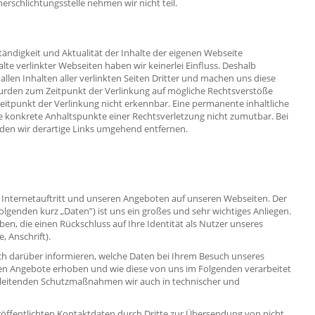
erschlichtungsstelle nehmen wir nicht teil.
lständigkeit und Aktualität der Inhalte der eigenen Webseite
te verlinkter Webseiten haben wir keinerlei Einfluss. Deshalb
allen Inhalten aller verlinkten Seiten Dritter und machen uns diese
n wurden zum Zeitpunkt der Verlinkung auf mögliche Rechtsverstöße
eitpunkt der Verlinkung nicht erkennbar. Eine permanente inhaltliche
hne konkrete Anhaltspunkte einer Rechtsverletzung nicht zumutbar. Bei
en wir derartige Links umgehend entfernen.
m Internetauftritt und unseren Angeboten auf unseren Webseiten. Der
genden kurz „Daten”) ist uns ein großes und sehr wichtiges Anliegen.
en, die einen Rückschluss auf Ihre Identität als Nutzer unseres
, Anschrift).
ch darüber informieren, welche Daten bei Ihrem Besuch unseres
gen Angebote erhoben und wie diese von uns im Folgenden verarbeitet
gleitenden Schutzmaßnahmen wir auch in technischer und
röffentlichten Kontaktdaten durch Dritte zur Übersendung von nicht