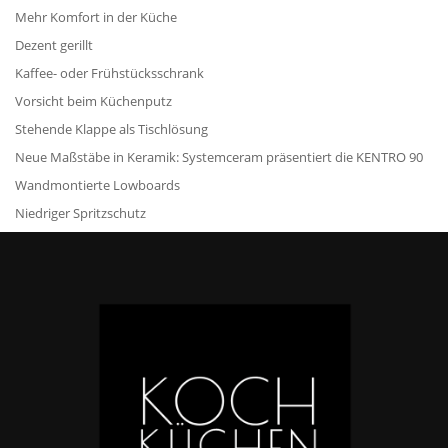
Mehr Komfort in der Küche
Dezent gerillt
Kaffee- oder Frühstücksschrank
Vorsicht beim Küchenputz
Stehende Klappe als Tischlösung
Neue Maßstäbe in Keramik: Systemceram präsentiert die KENTRO 90
Wandmontierte Lowboards
Niedriger Spritzschutz